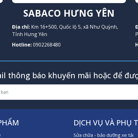
SABACO HƯNG YÊN
Địa chỉ:
Km 16+500, Quốc lộ 5, xã Như Quỳnh,
Đ
Tỉnh Hưng Yên
P
Hotline:
0902268480
H
il thông báo khuyến mãi hoặc để đượ
 PHẨM
DỊCH VỤ VÀ PHỤ 
0
Sửa chữa - bảo dưỡng xe tải