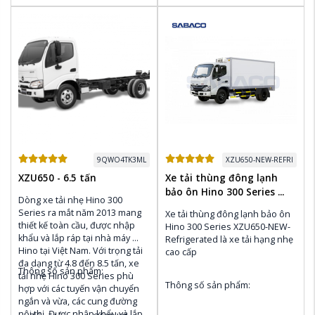
Thùng nhiên liệu
: 100L
Thùng nhiên liệu
: 100L
Điều hòa Denso, CD & AM / 
Điều hòa Denso, CD & AM / 
FM Radio
FM Radio
9QWO4TK3ML
XZU650-NEW-REFRI
XZU650 - 6.5 tấn
Xe tải thùng đông lạnh
bảo ôn Hino 300 Series ...
Dòng xe tải nhẹ Hino 300 
Series ra mắt năm 2013 mang 
Xe tải thùng đông lạnh bảo ôn 
thiết kế toàn cầu, được nhập 
Hino 300 Series XZU650-NEW-
khẩu và lắp ráp tại nhà máy 
Refrigerated là xe tải hạng nhẹ 
Hino tại Việt Nam. Với trọng tải 
cao cấp
đa dạng từ 4.8 đến 8.5 tấn, xe 
Thông số sản phẩm:
tải nhẹ Hino 300 Series phù 
Thông số sản phẩm:
hợp với các tuyến vận chuyển 
ngắn và vừa, các cung đường 
nội thị. Được nhập khẩu và lắp 