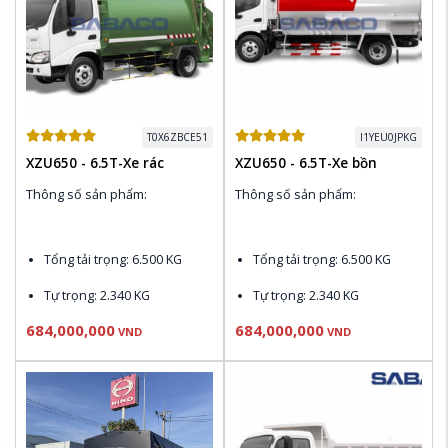
Xuất xứ:
 HINO Nhật Bản
Đóng mới các Loại Thùng 
theo yêu cầu của khách 
Đóng mới các Loại Thùng 
hàng
theo yêu cầu của khách 
hàng
T0X6ZBCE51
I1YEU0JPKG
XZU650 - 6.5T-Xe rác
XZU650 - 6.5T-Xe bồn
Thông số sản phẩm:
Thông số sản phẩm:
Tổng tải trọng
: 6.500 KG
Tổng tải trọng
: 6.500 KG
Tự trọng
: 2.340 KG
Tự trọng
: 2.340 KG
684,000,000
684,000,000
Động cơ
 N04C-WK Euro 4: 
Động cơ
 N04C-WK Euro 4: 
VND
VND
150 PS , 420 N.m
150 PS , 420 N.m
Thùng nhiên liệu
: 100L
Thùng nhiên liệu
: 100L
Điều hòa Denso, CD & AM / 
Điều hòa Denso, CD & AM / 
FM Radio
FM Radio