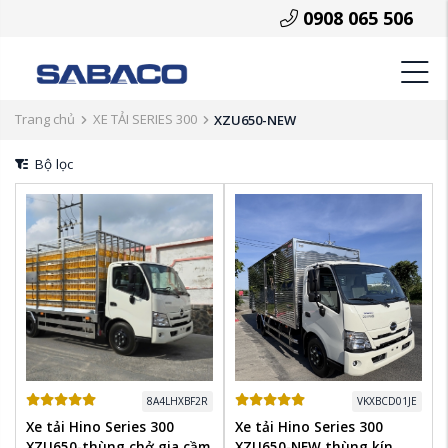
0908 065 506
Trang chủ
XE TẢI SERIES 300
XZU650-NEW
Bộ lọc
8A4LHXBF2R
VKXBCD01JE
Xe tải Hino Series 300
Xe tải Hino Series 300
XZU650-thùng chở gia cầm
XZU650-NEW thùng kín