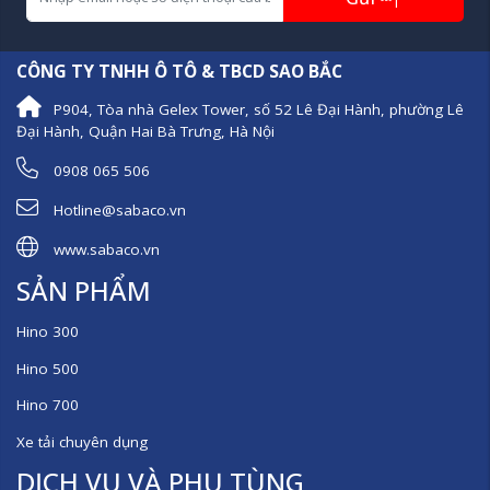
CÔNG TY TNHH Ô TÔ & TBCD SAO BẮC
P904, Tòa nhà Gelex Tower, số 52 Lê Đại Hành, phường Lê
Đại Hành, Quận Hai Bà Trưng, Hà Nội
0908 065 506
Hotline@sabaco.vn
www.sabaco.vn
SẢN PHẨM
Hino 300
Hino 500
Hino 700
Xe tải chuyên dụng
DỊCH VỤ VÀ PHỤ TÙNG