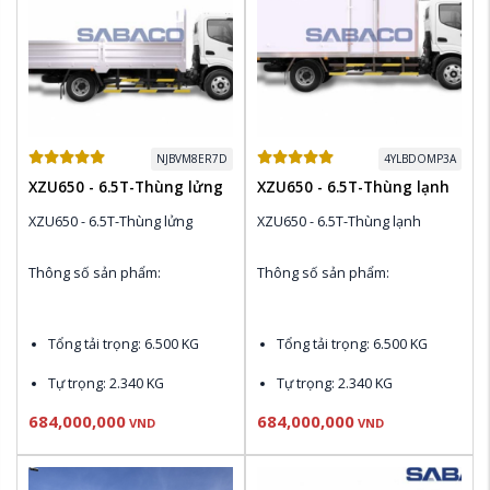
FM Radio
NJBVM8ER7D
4YLBDOMP3A
XZU650 - 6.5T-Thùng lửng
XZU650 - 6.5T-Thùng lạnh
XZU650 - 6.5T-Thùng lửng
XZU650 - 6.5T-Thùng lạnh
Thông số sản phẩm:
Thông số sản phẩm:
Tổng tải trọng
: 6.500 KG
Tổng tải trọng
: 6.500 KG
Tự trọng
: 2.340 KG
Tự trọng
: 2.340 KG
684,000,000
684,000,000
Động cơ
 N04C-WK Euro 4: 
Động cơ
 N04C-WK Euro 4: 
VND
VND
150 PS , 420 N.m
150 PS , 420 N.m
Thùng nhiên liệu
: 100L
Thùng nhiên liệu
: 100L