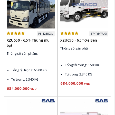
PS1T28E03V
Z74TYMWU9J
XZU650 - 6.5T-Thùng mui
XZU650 - 6.5T-Xe Ben
bạt
Thông số sản phẩm:
Thông số sản phẩm:
Tổng tải trọng
: 6.500 KG
Tổng tải trọng
: 6.500 KG
Tự trọng
: 2.340 KG
Tự trọng
: 2.340 KG
684,000,000
Động cơ
 N04C-WK Euro 4: 
VND
684,000,000
150 PS , 420 N.m
Động cơ
 N04C-WK Euro 4: 
VND
150 PS , 420 N.m
Thùng nhiên liệu
: 100L
Thùng nhiên liệu
: 100L
Điều hòa Denso, CD & AM / 
FM Radio
Điều hòa Denso, CD & AM / 