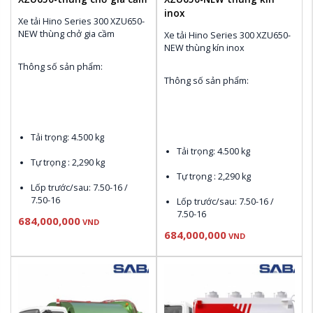
inox
Xe tải Hino Series 300 XZU650-
NEW thùng chở gia cầm
Xe tải Hino Series 300 XZU650-
NEW thùng kín inox
Thông số sản phẩm:
Thông số sản phẩm:
Tải trọng:
 4.500 kg
Tải trọng:
 4.500 kg
Tự trọng 
: 2,290 kg
Tự trọng 
: 2,290 kg
Lốp trước/sau:
 7.50-16 / 
7.50-16
Lốp trước/sau:
 7.50-16 / 
7.50-16
684,000,000
VND
Động cơ:
 HINO J05E-U, Dung 
684,000,000
VND
tích 5.123cc
Động cơ:
 HINO J05E-U, Dung 
tích 5.123cc
Kích thước bao ngoài
 (mm): 
5,965 x 1,875 x 2,140
Kích thước bao ngoài
 (mm): 
5,965 x 1,875 x 2,140
Xuất xứ:
 HINO Nhật Bản