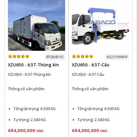
Điều hòa Denso, CD & AM / 
Điều hòa Denso, CD & AM / 
FM Radio
FM Radio
BTG8J401Y2
42Q1O9RM3Y
XZU650 - 6.5T-Thùng kín
XZU650 - 6.5T-Cẩu
XZU650 - 6.5T-Thùng kín
XZU650 - 6.5T-Cẩu
Thông số sản phẩm:
Thông số sản phẩm:
Tổng tải trọng
: 6.500 KG
Tổng tải trọng
: 6.500 KG
Tự trọng
: 2.340 KG
Tự trọng
: 2.340 KG
684,000,000
684,000,000
Động cơ
 N04C-WK Euro 4: 
Động cơ
 N04C-WK Euro 4: 
VND
VND
150 PS , 420 N.m
150 PS , 420 N.m