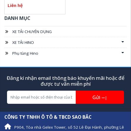
Liên hệ
DANH MỤC
XE TẢI CHUYÊN DỤNG
XE TẢI HINO
Phụ tùng Hino
Đăng kí nhận email thông báo khuyến mãi hoặc để
được tư vấn miễn phí
Gửi
|
CÔNG TY TNHH Ô TÔ & TBCD SAO BẮC
P904, Tòa nhà Gelex Tower, số 52 Lê Đại Hành, phường Lê