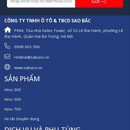
Gửi
|
CÔNG TY TNHH Ô TÔ & TBCD SAO BẮC
P904, Tòa nhà Gelex Tower, số 52 Lê Đại Hành, phường Lê
Đại Hành, Quận Hai Bà Trưng, Hà Nội
0908 065 506
Hotline@sabaco.vn
www.sabaco.vn
SẢN PHẨM
Hino 300
Hino 500
Hino 700
Xe tải chuyên dụng
DỊCH VỤ VÀ PHỤ TÙNG