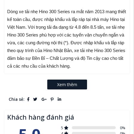
Dòng xe tải nhẹ Hino 300 Series ra mắt năm 2013 mang thiết
kế toàn cầu, được nhập khẩu và lắp ráp tại nhà máy Hino tại
Việt Nam. Với trọng tải đa dạng từ 4.8 đến 8.5 tấn, xe tải nhẹ
Hino 300 Series phù hợp với các tuyến vận chuyển ngắn và
vừa, các cung đường nội thị (*). Được nhập khẩu và lắp ráp
theo quy trình của Hino Nhật Bản, xe tải nhẹ Hino 300 Series
đảm bảo sự Bền Bỉ – Chất Lượng và độ Tin cậy cao cho tất
cả các nhu cầu của khách hàng.
Tổng tải trọng (Kg): 7,500
Xem thêm
Tự trọng (Kg): 2,450
Kích thước xe
Chia sẻ:
Chiều dài cơ sở (mm): 3,870
Kích thước bao ngoài (mm): 6,760 x 1,995 x 2,250
Khách hàng đánh giá
Khoảng cách từ sau Cabin đến điểm cuối chassis (mm):
5.0
5
0
%
5,065
4
0
%